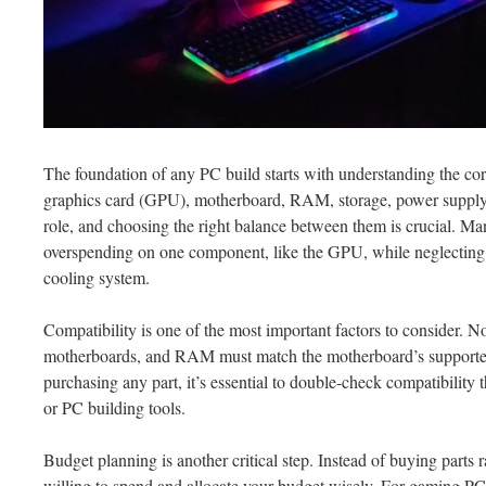
The foundation of any PC build starts with understanding the c
graphics card (GPU), motherboard, RAM, storage, power supply, 
role, and choosing the right balance between them is crucial. M
overspending on one component, like the GPU, while neglecting 
cooling system.
Compatibility is one of the most important factors to consider. N
motherboards, and RAM must match the motherboard’s supported
purchasing any part, it’s essential to double-check compatibility
or PC building tools.
Budget planning is another critical step. Instead of buying part
willing to spend and allocate your budget wisely. For gaming PCs