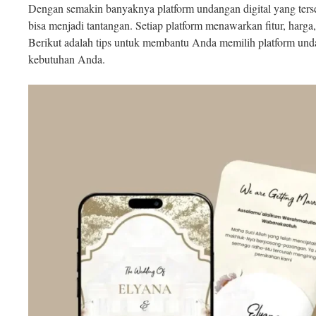
Dengan semakin banyaknya platform undangan digital yang terse
bisa menjadi tantangan. Setiap platform menawarkan fitur, harg
Berikut adalah tips untuk membantu Anda memilih platform unda
kebutuhan Anda.