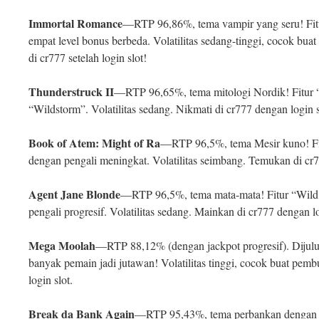
Immortal Romance
—RTP 96,86%, tema vampir yang seru! Fit
empat level bonus berbeda. Volatilitas sedang-tinggi, cocok bu
di cr777 setelah login slot!
Thunderstruck II
—RTP 96,65%, tema mitologi Nordik! Fitur “G
“Wildstorm”. Volatilitas sedang. Nikmati di cr777 dengan login s
Book of Atem: Might of Ra
—RTP 96,5%, tema Mesir kuno! Fit
dengan pengali meningkat. Volatilitas seimbang. Temukan di cr77
Agent Jane Blonde
—RTP 96,5%, tema mata-mata! Fitur “Wild 
pengali progresif. Volatilitas sedang. Mainkan di cr777 dengan lo
Mega Moolah
—RTP 88,12% (dengan jackpot progresif). Dijul
banyak pemain jadi jutawan! Volatilitas tinggi, cocok buat pemb
login slot.
Break da Bank Again
—RTP 95,43%, tema perbankan dengan fre