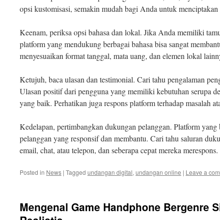
opsi kustomisasi, semakin mudah bagi Anda untuk menciptakan 
Keenam, periksa opsi bahasa dan lokal. Jika Anda memiliki tamu 
platform yang mendukung berbagai bahasa bisa sangat membantu
menyesuaikan format tanggal, mata uang, dan elemen lokal lainn
Ketujuh, baca ulasan dan testimonial. Cari tahu pengalaman peng
Ulasan positif dari pengguna yang memiliki kebutuhan serupa d
yang baik. Perhatikan juga respons platform terhadap masalah a
Kedelapan, pertimbangkan dukungan pelanggan. Platform yang
pelanggan yang responsif dan membantu. Cari tahu saluran duku
email, chat, atau telepon, dan seberapa cepat mereka merespons.
Posted in
News
|
Tagged
undangan digital
,
undangan online
|
Leave a co
Mengenal Game Handphone Bergenre Si